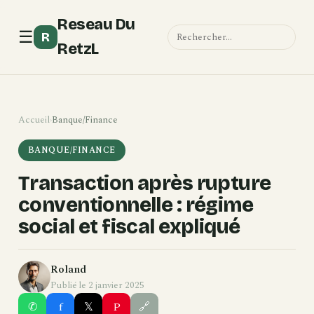
Reseau Du
☰
R
RetzL
Accueil
›
Banque/Finance
BANQUE/FINANCE
Transaction après rupture
conventionnelle : régime
social et fiscal expliqué
Roland
Publié le 2 janvier 2025
✆
f
𝕏
P
🔗