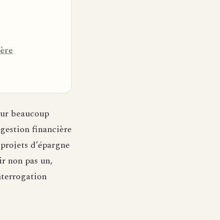
ière
pour beaucoup
 gestion financière
 projets d’épargne
ir non pas un,
nterrogation