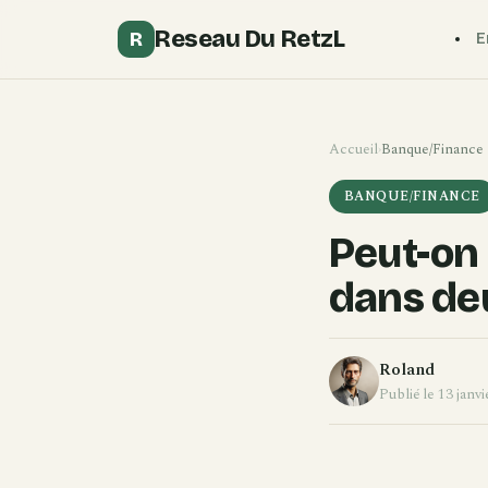
Reseau Du RetzL
R
E
Accueil
›
Banque/Finance
BANQUE/FINANCE
Peut-on
dans de
Roland
Publié le 13 janv