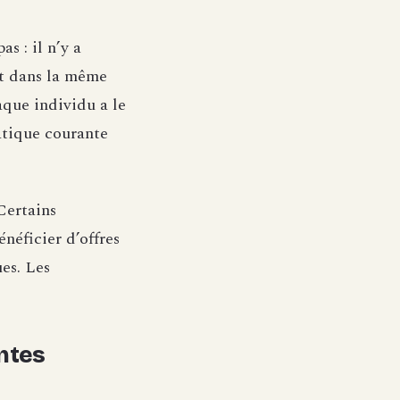
s : il n’y a
it dans la même
aque individu a le
ratique courante
Certains
néficier d’offres
es. Les
ntes