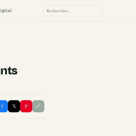
igital
⌕
ants
f
𝕏
P
🔗