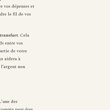
re vos dépenses et
re le fil de vos
transfert
. Cela
ds entre vos
artie de votre
us aidera à
 l’argent non
L’une des
e compte peut être