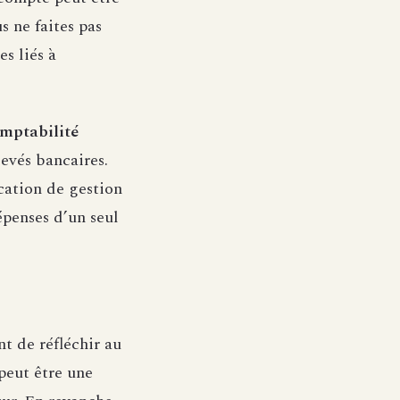
s ne faites pas
s liés à
mptabilité
levés bancaires.
cation de gestion
épenses d’un seul
t de réfléchir au
peut être une