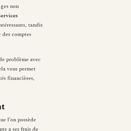
ages non
services
téressants, tandis
ec des comptes
 de problème avec
ela vous permet
és financières,
nt
ue l’on possède
te a ses frais de