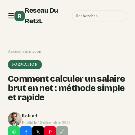
Reseau Du
☰
R
RetzL
Accueil
›
Formation
FORMATION
Comment calculer un salaire
brut en net : méthode simple
et rapide
Roland
Publié le 18 décembre 2024
✆
f
𝕏
P
🔗